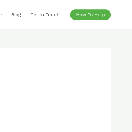
e
Blog
Get In Touch
How To Help