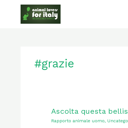
Skip
to
content
#grazie
Ascolta
Ascolta questa belli
questa
Rapporto animale uomo
,
Uncatego
bellissima