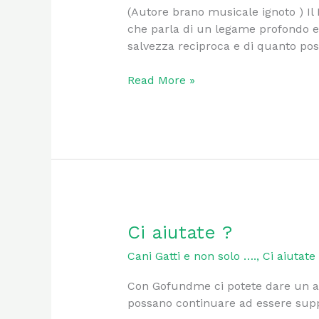
canzone
(Autore brano musicale ignoto ) 
che parla di un legame profondo e
salvezza reciproca e di quanto poss
Read More »
Ci
Ci aiutate ?
aiutate
Cani Gatti e non solo ….
,
Ci aiutat
?
Con Gofundme ci potete dare un aiut
possano continuare ad essere supp