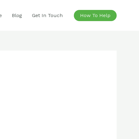
e
Blog
Get In Touch
How To Help