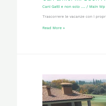
Cani Gatti e non solo ….
/
Main Wp
Trascorrere le vacanze con i propri
Read More »
Il
Corso
di
Addestramento
Cinofilo