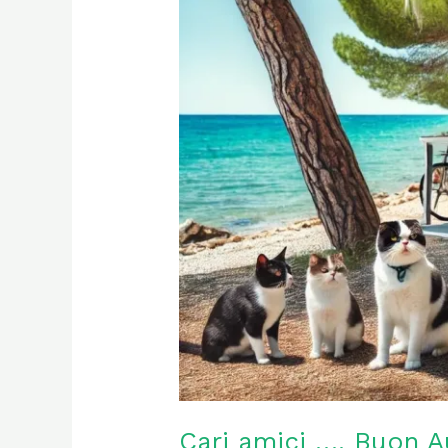
vacanze
Cari amici …. Buon A