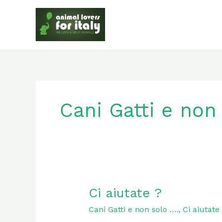
Skip
to
content
Cani Gatti e non
Ci
Ci aiutate ?
aiutate
Cani Gatti e non solo ….
,
Ci aiutat
?