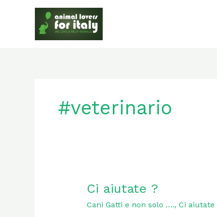
Skip
to
content
#veterinario
Ci
Ci aiutate ?
aiutate
Cani Gatti e non solo ….
,
Ci aiutat
?