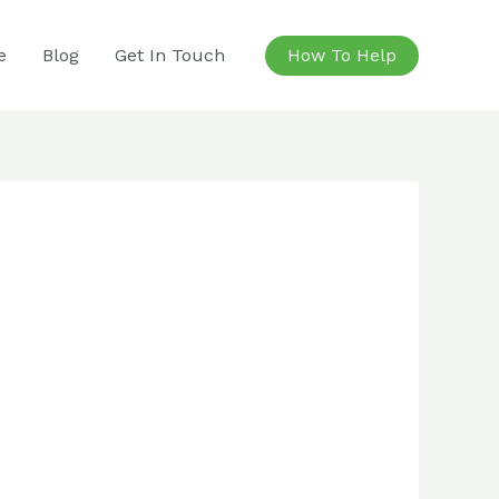
e
Blog
Get In Touch
How To Help